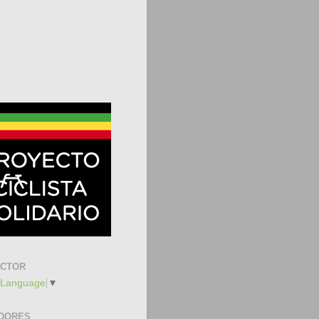
UCTOR
 Language
▼
DORES