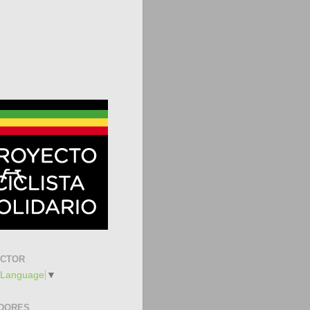
UCTOR
 Language
▼
DORES