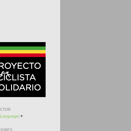
UCTOR
 Language
▼
DORES