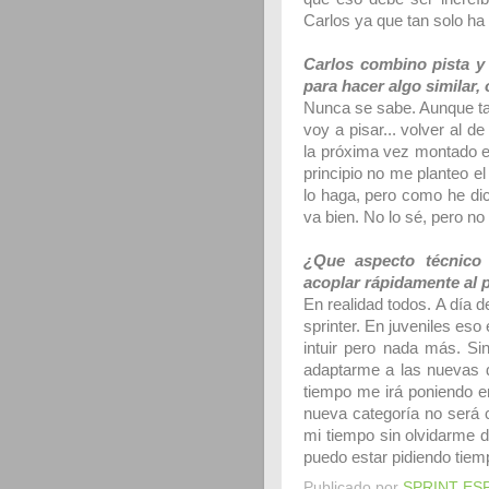
Carlos ya que tan solo ha
Carlos combino pista y 
para hacer algo similar, 
Nunca se sabe. Aunque ta
voy a pisar... volver al 
la próxima vez montado en 
principio no me planteo e
lo haga, pero como he di
va bien. No lo sé, pero no
¿Que aspecto técnico 
acoplar rápidamente al 
En realidad todos. A día d
sprinter. En juveniles eso
intuir pero nada más. S
adaptarme a las nuevas d
tiempo me irá poniendo en
nueva categoría no será 
mi tiempo sin olvidarme de
puedo estar pidiendo tiemp
Publicado por
SPRINT ES