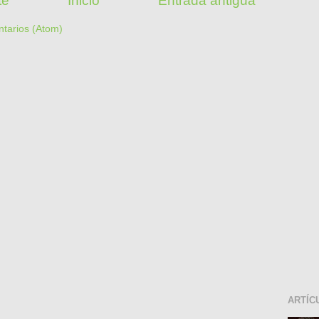
te
Inicio
Entrada antigua
ntarios (Atom)
ARTÍC