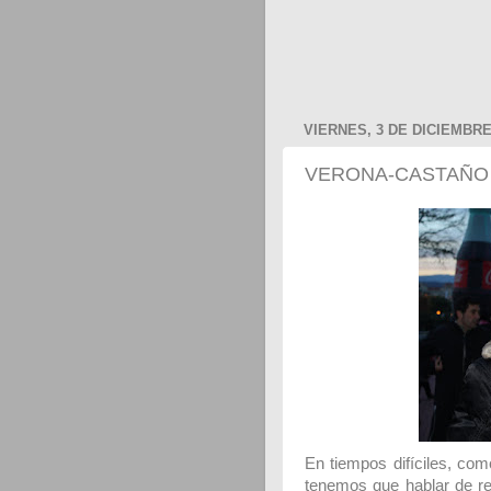
VIERNES, 3 DE DICIEMBRE
VERONA-CASTAÑO
En tiempos difíciles, com
tenemos que hablar de re