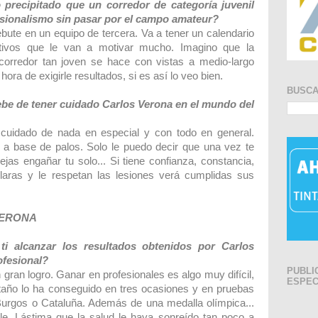
precipitado que un corredor de categoría juvenil
sionalismo sin pasar por el campo amateur?
ute en un equipo de tercera. Va a tener un calendario
tivos que le van a motivar mucho. Imagino que la
 corredor tan joven se hace con vistas a medio-largo
hora de exigirle resultados, si es así lo veo bien.
BUSC
be de tener cuidado Carlos Verona en el mundo del
cuidado de nada en especial y con todo en general.
a base de palos. Solo le puedo decir que una vez te
jas engañar tu solo... Si tiene confianza, constancia,
claras y le respetan las lesiones verá cumplidas sus
VERONA
ti alcanzar los resultados obtenidos por Carlos
ofesional?
PUBLI
gran logro. Ganar en profesionales es algo muy difícil,
ESPEC
año lo ha conseguido en tres ocasiones y en pruebas
urgos o Cataluña. Además de una medalla olímpica...
le. Lástima que la salud le haya sonreído tan poco a