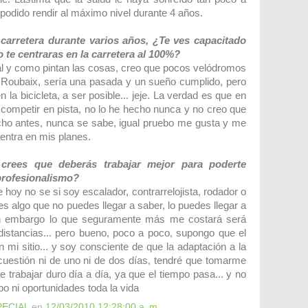
 podido rendir al máximo nivel durante 4 años.
carretera durante varios años, ¿Te ves capacitado
o te centraras en la carretera al 100%?
l y como pintan las cosas, creo que pocos velódromos
de Roubaix, sería una pasada y un sueño cumplido, pero
la bicicleta, a ser posible... jeje. La verdad es que en
l competir en pista, no lo he hecho nunca y no creo que
cho antes, nunca se sabe, igual pruebo me gusta y me
 entra en mis planes.
crees que deberás trabajar mejor para poderte
profesionalismo?
e hoy no se si soy escalador, contrarrelojista, rodador o
 es algo que no puedes llegar a saber, lo puedes llegar a
in embargo lo que seguramente más me costará será
istancias... pero bueno, poco a poco, supongo que el
 mi sitio... y soy consciente de que la adaptación a la
cuestión ni de uno ni de dos días, tendré que tomarme
 trabajar duro día a día, ya que el tiempo pasa... y no
o ni oportunidades toda la vida
PECIAL
en
12/03/2010 12:28:00 a. m.