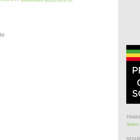
io
TRAD
Select
SEGUI