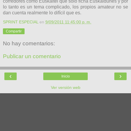
corredores como Euskaltel que solo ficha Euskaldunes y por
lo tanto es un tema complicado, los propios amateur no se
dan cuenta realmente lo difícil que es.
SPRINT ESPECIAL
en
9/09/2011 11:45:00 p. m.
Compartir
No hay comentarios:
Publicar un comentario
‹
›
Inicio
Ver versión web