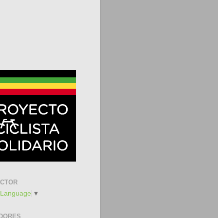
UCTOR
 Language
▼
DORES