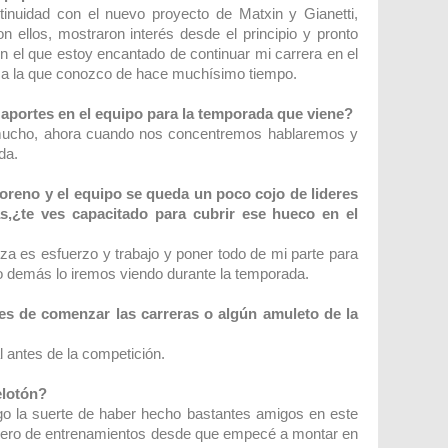
inuidad con el nuevo proyecto de Matxin y Gianetti,
on ellos, mostraron interés desde el principio y pronto
 el que estoy encantado de continuar mi carrera en el
 a la que conozco de hace muchísimo tiempo.
aportes en el equipo para la temporada que viene?
ucho, ahora cuando nos concentremos hablaremos y
da.
reno y el equipo se queda un poco cojo de lideres
as,¿te ves capacitado para cubrir ese hueco en el
iza es esfuerzo y trabajo y poner todo de mi parte para
 lo demás lo iremos viendo durante la temporada.
tes de comenzar las carreras o algún amuleto de la
 antes de la competición.
elotón?
engo la suerte de haber hecho bastantes amigos en este
ro de entrenamientos desde que empecé a montar en