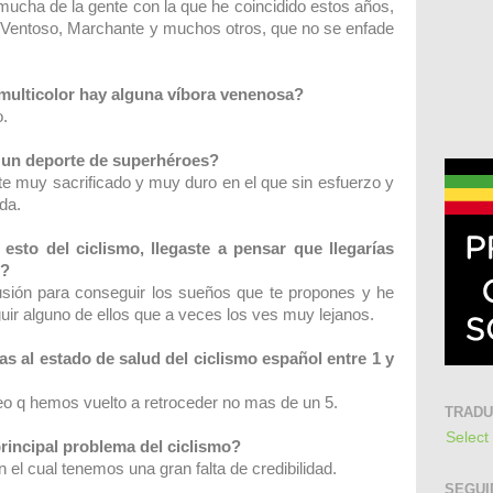
 mucha de la gente con la que he coincidido estos años,
Ventoso, Marchante y muchos otros, que no se enfade
 multicolor hay alguna víbora venenosa?
o.
 un deporte de superhéroes?
te muy sacrificado y muy duro en el que sin esfuerzo y
da.
sto del ciclismo, llegaste a pensar que llegarías
o?
usión para conseguir los sueños que te propones y he
uir alguno de ellos que a veces los ves muy lejanos.
s al estado de salud del ciclismo español entre 1 y
eo q hemos vuelto a retroceder no mas de un 5.
TRAD
Select
 principal problema del ciclismo?
n el cual tenemos una gran falta de credibilidad.
SEGUI