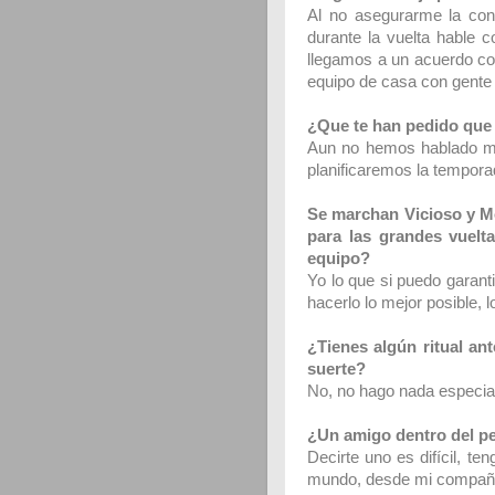
Al no asegurarme la cont
durante la vuelta hable c
llegamos a un acuerdo con
equipo de casa con gente
¿Que te han pedido que 
Aun no hemos hablado m
planificaremos la tempora
Se marchan Vicioso y Mo
para las grandes vuelt
equipo?
Yo lo que si puedo garant
hacerlo lo mejor posible,
¿Tienes algún ritual an
suerte?
No, no hago nada especial
¿Un amigo dentro del p
Decirte uno es difícil, t
mundo, desde mi compañe