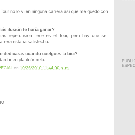
l Tour no lo vi en ninguna carrera así que me quedo con
ás ilusión te haría ganar?
as repercusión tiene es el Tour, pero hay que ser
arrera estaría satisfecho.
e dedicaras cuando cuelgues la bici?
ardar en planteármelo.
PUBLI
ESPEC
PECIAL
en
10/26/2010 11:44:00 p. m.
io