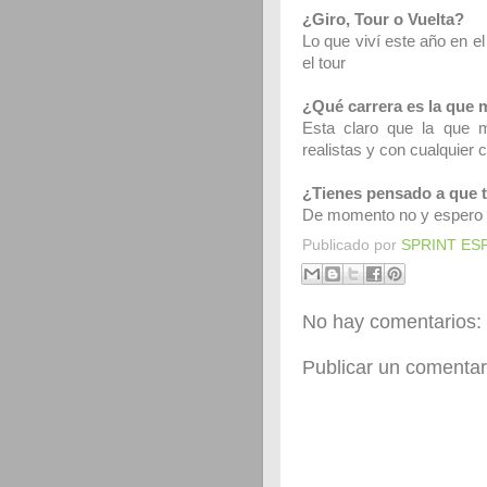
¿Giro, Tour o Vuelta?
Lo que viví este año en e
el tour
¿Qué carrera es la que m
Esta claro que la que m
realistas y con cualquier c
¿Tienes pensado a que t
De momento no y espero t
Publicado por
SPRINT ES
No hay comentarios:
Publicar un comentar