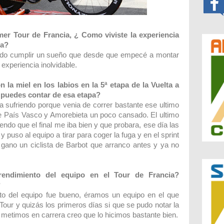
mer Tour de Francia, ¿ Como viviste la experiencia
ta?
sido cumplir un sueño que desde que empecé a montar
 experiencia inolvidable.
 la miel en los labios en la 5ª etapa de la Vuelta a
 puedes contar de esa etapa?
ta sufriendo porque venia de correr bastante ese ultimo
 País Vasco y Amorebieta un poco cansado. El ultimo
ndo que el final me iba bien y que probara, ese día las
puso al equipo a tirar para coger la fuga y en el sprint
ano un ciclista de Barbot que arranco antes y ya no
 rendimiento del equipo en el Tour de Francia?
?
to del equipo fue bueno, éramos un equipo en el que
our y quizás los primeros días si que se pudo notar la
metimos en carrera creo que lo hicimos bastante bien.