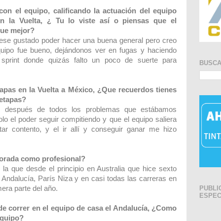
con el equipo, calificando la actuación del equipo
 la Vuelta, ¿ Tu lo viste así o piensas que el
fue mejor?
ese gustado poder hacer una buena general pero creo
quipo fue bueno, dejándonos ver en fugas y haciendo
sprint donde quizás falto un poco de suerte para
BUSC
tapas en la Vuelta a México, ¿Que recuerdos tienes
 etapas?
, después de todos los problemas que estábamos
lo el poder seguir compitiendo y que el equipo saliera
ar contento, y el ir allí y conseguir ganar me hizo
porada como profesional?
la que desde el principio en Australia que hice sexto
 Andalucía, París Niza y en casi todas las carreras en
PUBLI
mera parte del año.
ESPEC
de correr en el equipo de casa el Andalucía, ¿Como
 equipo?