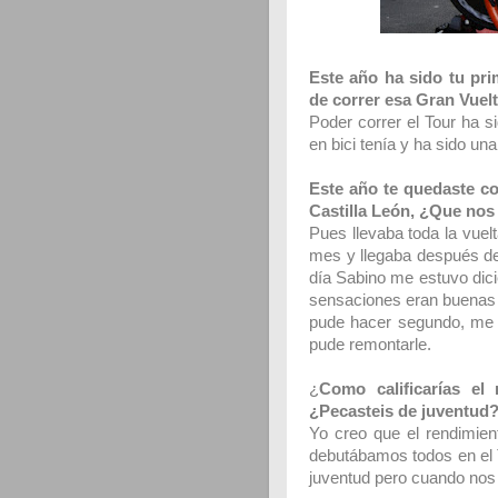
Este año ha sido tu pri
de correr esa Gran Vuel
Poder correr el Tour ha 
en bici tenía y ha sido una
Este año te quedaste con
Castilla León, ¿Que nos
Pues llevaba toda la vuel
mes y llegaba después de
día Sabino me estuvo dicie
sensaciones eran buenas y 
pude hacer segundo, me g
pude remontarle.
¿
Como calificarías el
¿Pecasteis de juventud
Yo creo que el rendimien
debutábamos todos en el T
juventud pero cuando nos 