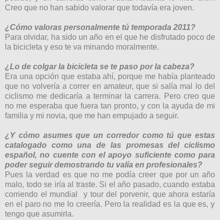
Creo que no han sabido valorar que
todavía
era joven.
¿Cómo valoras personalmente tú temporada 2011?
Para olvidar, ha sido un año en el que he disfrutado poco de
la bicicleta y eso te va minando moralmente.
¿Lo de colgar la bicicleta se te paso por la cabeza?
Era una opción que estaba ahí, porque me
había
planteado
que no volvería a correr en amateur, que si
salía
mal lo del
ciclismo me dedicaría a terminar la carrera. Pero creo que
no me esperaba que fuera tan pronto, y con la ayuda de mi
familia y mi novia, que me han empujado a seguir.
¿Y cómo asumes que un corredor como tú que estas
catalogado como una de las promesas del ciclismo
español, no cuente con el apoyo suficiente como para
poder seguir demostrando tu valía en profesionales?
Pues la verdad es que no me podía creer que por un año
malo, todo se
iría
al traste. Si el año pasado, cua
ndo estaba
corriendo el mundial
y tour del porvenir, que ahora
estaría
en el paro no me lo
creería
. Pero la realidad es la que es, y
tengo que asumirla.