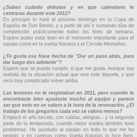
¿Sabes cuándo debutas y en que calendario te
centraras durante este 2012?
En
principio
lo haré el
próximo
domingo en la Copa de
España de Don Benito, y a partir de
ahí
ir sumando
días
de
competición
prácticamente
todos los fines de semana.
Espero poder estar bien en el momento importante para el
equipo como es la vuelta Navarra y el Circuito Montañes.
¿Te gusta esa frase hecha de “Dar un paso atrás, para
dar luego dos adelante”?
Espero que se pueda cumplir,
sí
que me gusta. Aunque soy
realista de la situación actual que vive este deporte, y que
será muy complicado volver arriba
.
Las lesiones no te respetaban en 2011, pero cuando te
encontraste bien ayudaste mucho al equipo y parece
ser que esto no se valoro a la hora de la renovación, ¿El
trabajo de los gregarios cada vez se valora menos?
Empecé
el año torcido, con
caídas
, alergias... y la segunda
parte de la temporada, cuando mejor estaba
también
tuve
problemas. He ayudado al equipo en todo lo que me ha
pedido, y en carreras como Vuelta Asturias lo
hice bien.